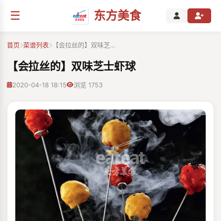
☰
东方美食
首页
菜谱列表
【会拉丝的】双味芝…
【会拉丝的】双味芝士虾球
2020-04-18 18:15
浏览 1753