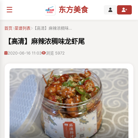
☰
东方美食
首页
菜谱列表
【高清】麻辣浓稠味…
【高清】麻辣浓稠味龙虾尾
2020-06-16 11:03
浏览 5972