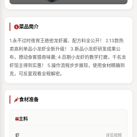
菜品简介
1.永不过时夜宵王绝密龙虾酱、配方料全公开！ 2.13款热‬‬
卖高利单品小龙虾全新升级！ 3.新品小龙‬‬虾研发成果公
布，撩动食客猎奇味蕾; 4.百期小龙虾的教学打磨，千名龙
虾馆主得到实惠！ 5.操作流程步步展现，使用食材精确到
克，可反复观看全程解密。
食材准备
主料
虾
详见视频