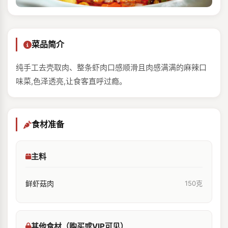
菜品简介
纯手工去壳取肉、整条虾肉口感顺滑且肉感满满的麻辣口
味菜,色泽透亮,让食客直呼过瘾。
食材准备
主料
鲜虾菇肉
150克
其他食材（购买或VIP可见）