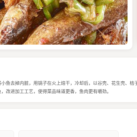
将小鱼去掉内脏，用锅子在火上焙干，冷却后，以谷壳、花生壳、桔
鱼，改进加工工艺，使得菜品味道更香，鱼肉更有嚼劲。