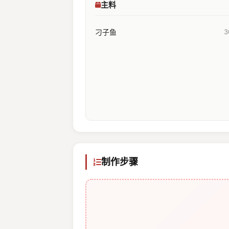
主料
刁子鱼
3
制作步骤