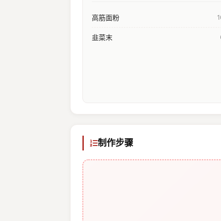
高筋面粉
韭菜末
制作步骤