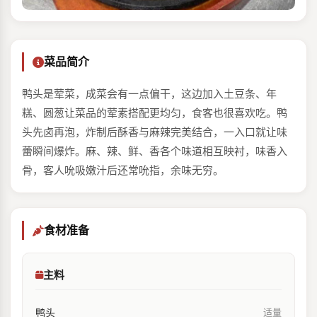
菜品简介
鸭头是荤菜，成菜会有一点偏干，这边加入土豆条、年
糕、圆葱让菜品的荤素搭配更均匀，食客也很喜欢吃。鸭
头先卤再泡，炸制后酥香与麻辣完美结合，一入口就让味
蕾瞬间爆炸。麻、辣、鲜、香各个味道相互映衬，味香入
骨，客人吮吸嫩汁后还常吮指，余味无穷。
食材准备
主料
鸭头
适量