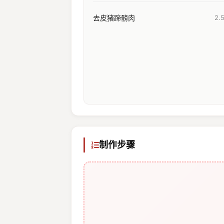
去皮猪蹄髈肉
2.
制作步骤