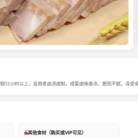
腌制12小时以上，且用老卤汤卤制，成菜卤味香浓，肥而不腻，深受
其他食材（购买或VIP可见）