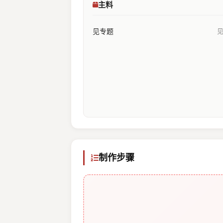
主料
见专题
制作步骤