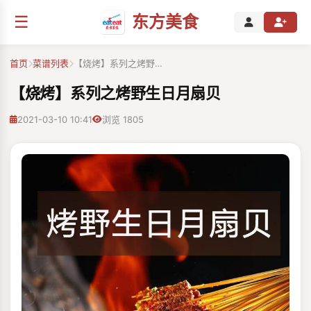
☰
东方美食
首页
菜谱列表
【烧烤】系列之烤野…
【烧烤】系列之烤野生日月扇贝
2021-03-10 10:41
浏览 1805