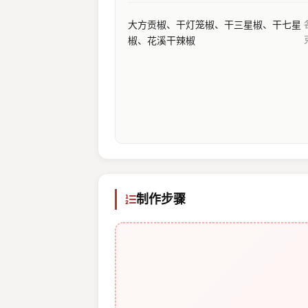
大方贡椒、干灯笼椒、干三星椒、干七星
椒、花溪干辣椒
制作步骤