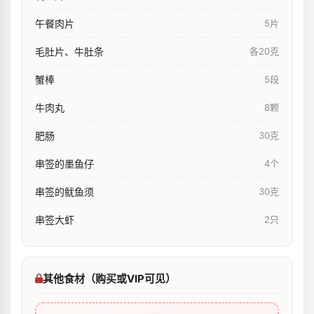
午餐肉片
5片
毛肚片、牛肚条
各20克
蟹棒
5段
牛肉丸
8颗
肥肠
30克
串签的墨鱼仔
4个
串签的鱿鱼须
30克
串签大虾
2只
其他食材（购买或VIP可见）