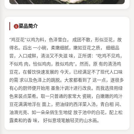
菜品简介
“鸡豆花”以鸡为料，色泽雪白， 成团不散，形似豆花，故
得名。舀出 一小碗，柔嫩细腻，嫩如豆花之质， 细细品
尝，入口咸鲜，清淡又不失滋 味，正所谓：“吃鸡不见鸡，
不似鸡 肉，恰似鸡肉，胜似鸡肉”。然而，原 有的清汤鸡
豆花，在餐饮快速发展的 今天，已经满足不了现代人口味
的需 求以及色泽上的跳脱。大家都看到了 这一点，遂很多
有心的厨师便开始用 墨鱼汁调汁进行改良。而我选择用绿
色来装点菜肴。取一只普通的家常大 瓷碗，白嫩嫩的鸡汁
豆花满满地浮在 面上，把油绿的西洋菜入汤，青白相 间、
油滑光亮、如一朵朵俏生生地绽 放于池中的白花，配上松
露柔和的香 味， 好似意境笔触轻灵的山水画。