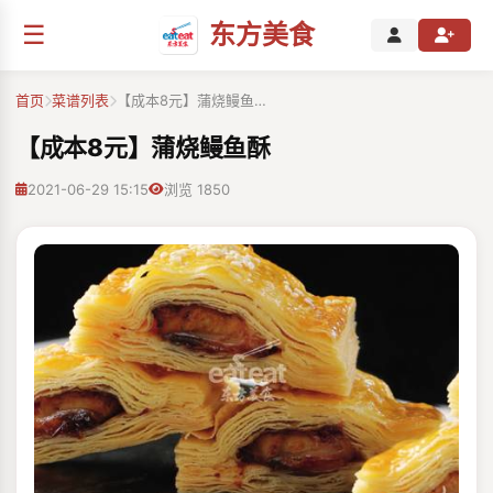
☰
东方美食
首页
菜谱列表
【成本8元】蒲烧鳗鱼…
【成本8元】蒲烧鳗鱼酥
2021-06-29 15:15
浏览 1850