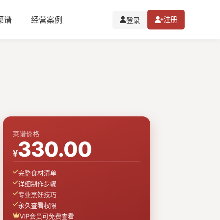
I菜谱
经营案例
注册
登录
菜谱价格
330.00
¥
完整食材清单
详细制作步骤
专业烹饪技巧
永久查看权限
VIP会员可免费查看