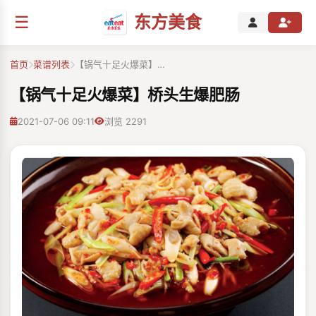
☰
东方美食
首页
菜谱列表
【锅气十足火爆菜】…
【锅气十足火爆菜】桥头生爆肥肠
2021-07-06 09:11
浏览 2291