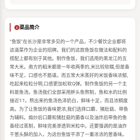
菜品简介
“鱼饭”在长沙是非常多见的一个产品，不少餐饮企业都将
这道菜作为企业的招牌。我们的这款鱼饭在做法和配料的
搭配上都有别于其他。制作鱼饭，我们选用的黑龙江的五
常大米。南方的稻米都是一年收两季的,米比较软糯,但是香
味不足，口感也不筋道。而五常大米蒸好的米饭香味浓郁,
吃起来粒粒分明,口感更加松软Q弹。制作鱼饭的另一个主
料是鱼汤。鱼汤我们全部采用胖头鱼熬制，鱼和水的比例
接近1:1，熬出来的鱼汤色泽奶白，鲜味十足，而且浓稠度
高。为了让鱼饭的香味更浓,我们选择口蘑、猪肚菇、带鱼
为辅料。煽炒后口蘑和猪肚菇的菌香以及油炸后带鱼的鱼
香经过蒸制，鲜味完美渗透到米粒中。还要强调的是油炸
干葱头酥的加入，为这份鱼饭平添了一重浓浓的葱香味。