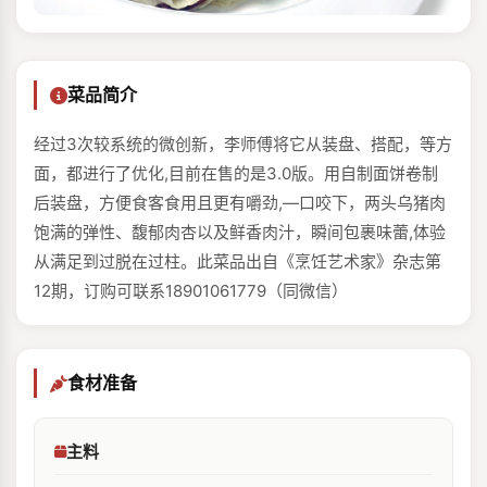
菜品简介
经过3次较系统的微创新，李师傅将它从装盘、搭配，等方
面，都进行了优化,目前在售的是3.0版。用自制面饼卷制
后装盘，方便食客食用且更有嚼劲,—口咬下，两头乌猪肉
饱满的弹性、馥郁肉杏以及鲜香肉汁，瞬间包裹味蕾,体验
从满足到过脱在过柱。此菜品出自《烹饪艺术家》杂志第
12期，订购可联系18901061779（同微信）
食材准备
主料