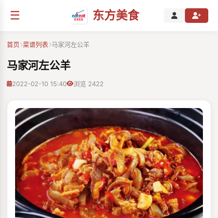
☰
东方美食
首页
菜谱列表
马家河左公羊
马家河左公羊
2022-02-10 15:40
浏览 2422