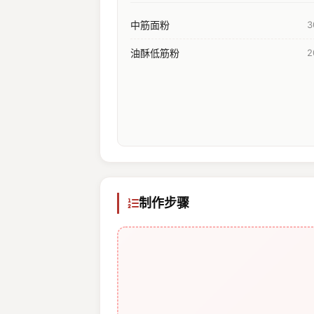
中筋面粉
3
油酥低筋粉
2
制作步骤