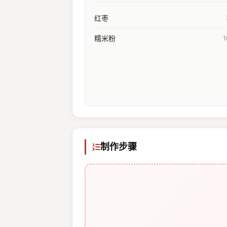
红枣
糯米粉
制作步骤