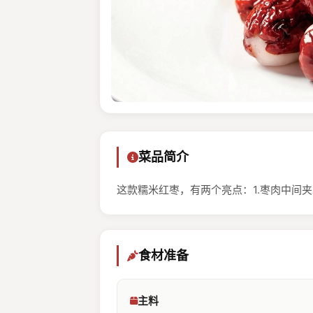
菜品简介
这款糯米红枣，有两个亮点：1.枣肉中间
食材准备
主料