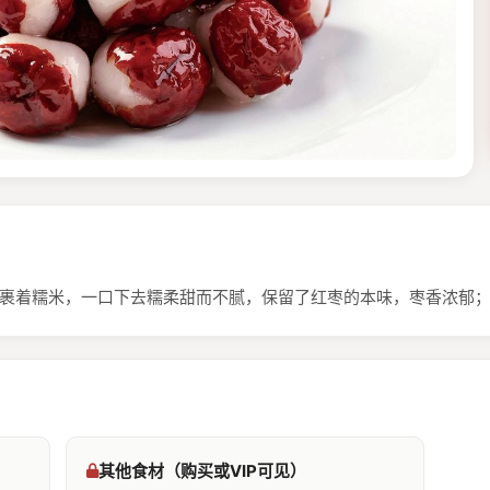
夹裹着糯米，一口下去糯柔甜而不腻，保留了红枣的本味，枣香浓郁；
其他食材（购买或VIP可见）