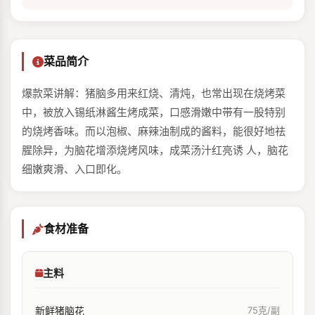
菜品简介
爆款菜讲解：猪脑多用来红烧、清炖，也常出现在烧烤菜
中，被放入锡纸淋酱生烤成菜，口感滑嫩中带有一股特别
的烧烤香味。而以泡椒、麻辣油制成的酱料，能很好地祛
腥除异，为脑花增添烧烤⻛味，成菜汤汁红亮诱 ⼈，脑花
细嫩爽滑、⼊口即化。
食材准备
主料
新鲜猪脑花
75克/副