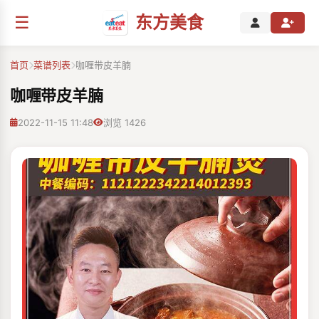
☰
东方美食
首页
菜谱列表
咖喱带皮羊腩
咖喱带皮羊腩
2022-11-15 11:48
浏览 1426