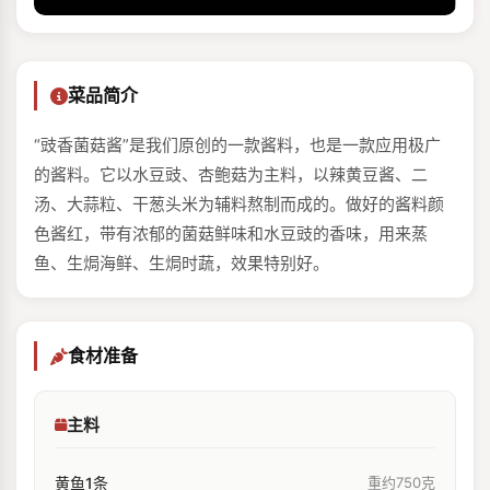
菜品简介
“豉⾹菌菇酱”是我们原创的⼀款酱料，也是⼀款应⽤极⼴
的酱料。它以⽔⾖豉、杏鲍菇为主料，以辣⻩⾖酱、⼆
汤、⼤蒜粒、⼲葱头⽶为辅料熬制而成的。做好的酱料颜
⾊酱红，带有浓郁的菌菇鲜味和⽔⾖豉的⾹味，⽤来蒸
⻥、⽣焗海鲜、⽣焗时蔬，效果特别好。
食材准备
主料
⻩⻥1条
重约750克