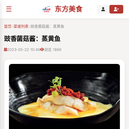
☰
东方美食
首页
菜谱列表
豉⾹菌菇酱：蒸⻩⻥
豉⾹菌菇酱：蒸⻩⻥
2023-05-22 10:49
浏览 1866