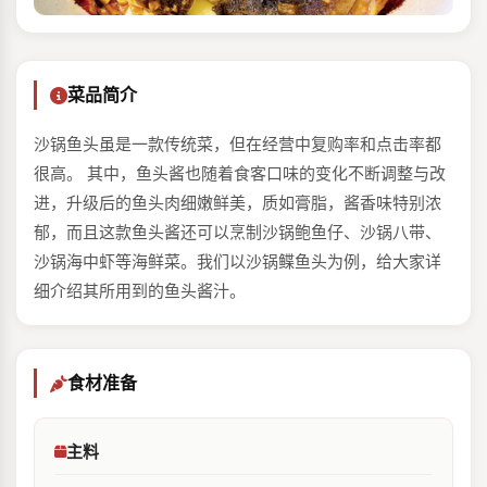
菜品简介
沙锅⻥头虽是⼀款传统菜，但在经营中复购率和点击率都
很⾼。 其中，⻥头酱也随着⻝客口味的变化不断调整与改
进，升级后的⻥头⾁细嫩鲜美，质如膏脂，酱⾹味特别浓
郁，而且这款⻥头酱还可以烹制沙锅鲍⻥仔、沙锅⼋带、
沙锅海中虾等海鲜菜。我们以沙锅鲽⻥头为例，给⼤家详
细介绍其所⽤到的⻥头酱汁。
食材准备
主料