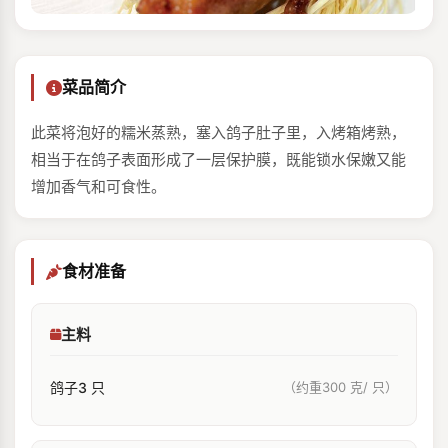
菜品简介
此菜将泡好的糯⽶蒸熟，塞⼊鸽⼦肚⼦⾥，⼊烤箱烤熟，
相当于在鸽⼦表⾯形成了⼀层保护膜，既能锁⽔保嫩⼜能
增加⾹⽓和可⻝性。
食材准备
主料
鸽⼦3 只
（约重300 克/ 只）