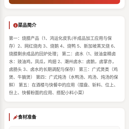
菜品简介
第一：烧腊产品（1、鸿运化皮乳(半成品加工应用与保
存）2、网红烧肉 3、烧鹅 4、烧鸭 5、新加坡黑叉烧 6、
烧腊剩余成品的回炉处理； 第二：卤水（1、豉油皇精卤
水：豉油鸡，凤瓜，鸡翅 2、潮州卤水：卤鹅，卤掌亦，
卤肠头 3、卤水的长期调配与保存） 第三：广式煲类（鸡
煲、牛腩煲） 第四：广式炖汤（水鸭汤、鸡汤、炖汤的保
鲜） 第五：在酒楼与快餐中的应用（摆盘、斩料、位上、
份上、快餐粉面的应用、搭配小料小菜）
食材准备