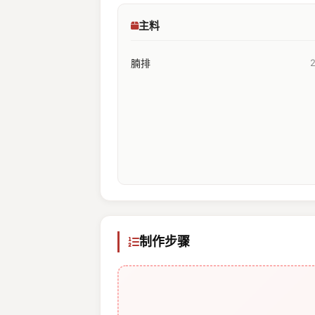
主料
腩排
制作步骤