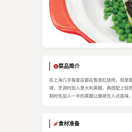
菜品简介
在上海几乎每家店都在售卖红烧肉，但是
排，烹调时加入意大利黑醋，再搭配上轻
制时先加入一半的黑醋让腩排先入点底味
食材准备