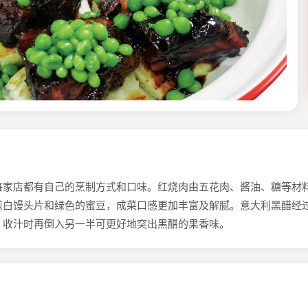
每家店都有自己的烹制方式和口味。红烧肉由五花肉、酱油、糖等材
煎白馒头片和绿色的蜜豆，成菜口感更加丰富及解腻。意大利黑醋经
，收汁时再倒入另一半可更好地突出黑醋的果香味。