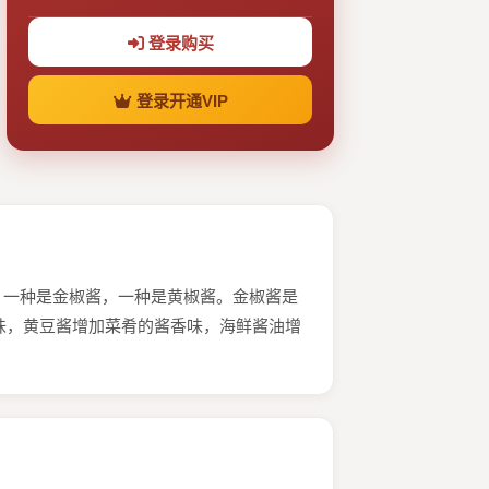
登录购买
登录开通VIP
。⼀种是⾦椒酱，⼀种是⻩椒酱。⾦椒酱是
味，⻩⾖酱增加菜肴的酱⾹味，海鲜酱油增