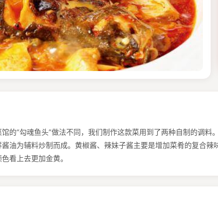
馆的“勾魂⻥头”做法不同，我们制作这款菜⽤到了两种⾃制的调料
鲜酱油为辅料炒制而成。⻩椒酱、辣妹⼦酱主要是增加菜肴的复合辣
颜⾊看上去更加⾦⻩。