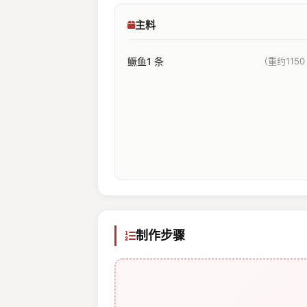
主料
鳜⻥1 条
（重约1150
制作步骤