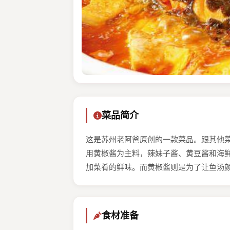
菜品简介
这是苏州老阿爸原创的⼀款菜品。跟其他菜
⽤⻩椒酱为主料，辣妹⼦酱、⻩⾖酱和海
加菜肴的鲜味。而⻩椒酱则是为了让⻥汤
食材准备