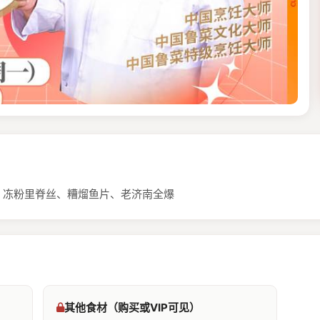
、冻粉里脊丝、糟熘鱼片、老济南全爆
其他食材（购买或VIP可见）