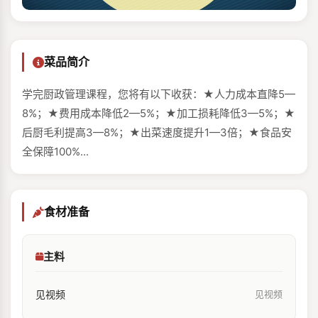
菜品简介
学完厨政管理课程，您将有以下收获：★人力成本‌直降5—
8%；★费用成本‌降低2—5%；★加工损耗‌降低3—5%；★
后厨毛利‌提高3—8%；★出菜速度‌提升1—3倍‌；★食品安
全‌保障100%...
食材准备
主料
见视频
见视频