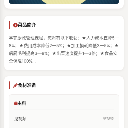
菜品简介
学完厨政管理课程，您将有以下收获：★人力成本‌直降5—
8%；★费用成本‌降低2—5%；★加工损耗‌降低3—5%；★
后厨毛利‌提高3—8%；★出菜速度‌提升1—3倍‌；★食品安
全‌保障100%...
食材准备
主料
见视频
见视频