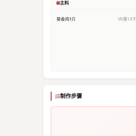
主料
葵香鸡1只
（约重1.5
制作步骤