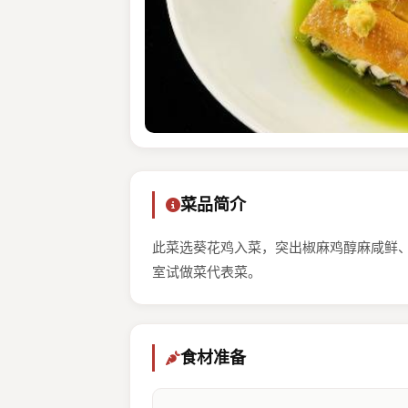
菜品简介
此菜选葵花鸡入菜，突出椒麻鸡醇麻咸鲜
室试做菜代表菜。
食材准备