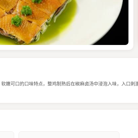
、软嫩可口的口味特点，整鸡制熟后在椒麻卤汤中浸泡入味，入口刺激