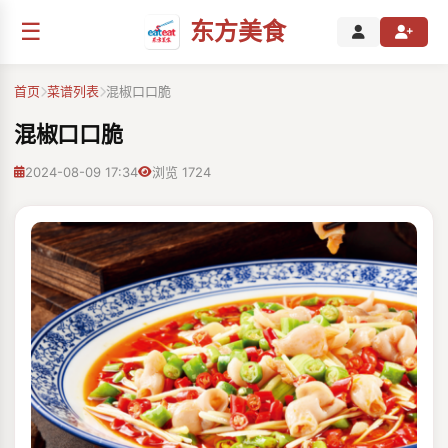
☰
东方美食
首页
菜谱列表
混椒口口脆
混椒口口脆
2024-08-09 17:34
浏览 1724