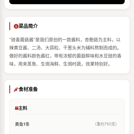
菜品简介
“豉香菌菇酱”是我们原创的⼀款酱料，杏鲍菇为主料，以
辣黄豆酱、⼆汤、大蒜粒、干葱头米为辅料熬制而成的。
做好的酱料颜⾊酱红，带有浓郁的菌菇鲜味和⽔⾖豉的⾹
味，⽤来蒸⻥、⽣焗海鲜、⽣焗时蔬，效果特别好。
食材准备
主料
黄鱼1条
（重约750克）