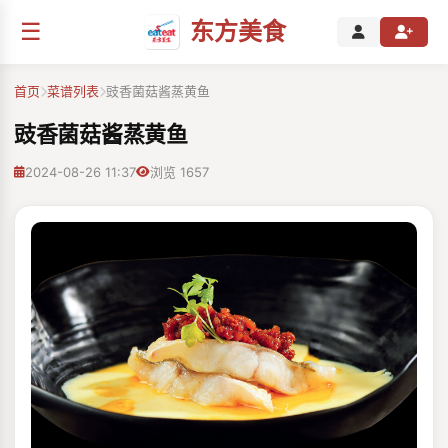
☰
东方美食
首页
菜谱列表
豉香菌菇酱蒸黄鱼
豉香菌菇酱蒸黄鱼
2024-08-26 11:37
浏览 1657