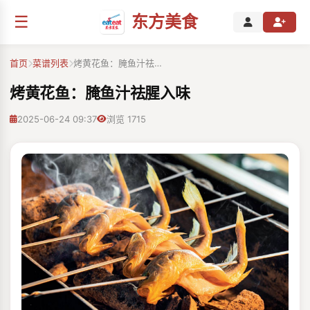
☰
东方美食
首页
菜谱列表
烤黄花鱼：腌鱼汁祛…
烤黄花鱼：腌鱼汁祛腥入味
2025-06-24 09:37
浏览 1715