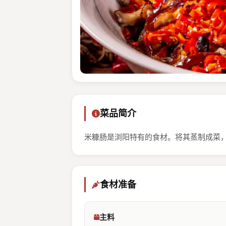
菜品简介
米糠肠是浏阳特有的食材。将其蒸制成菜
食材准备
主料