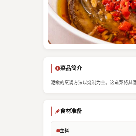
菜品简介
泥鳅的烹调方法以烧制为主。这道菜将其
食材准备
主料