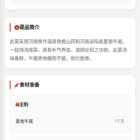
菜品简介
此菜采用河南焦作温县铁棍山药和河南泌阳县夏南牛尾，
一起炖汤成菜，具有补气养血、滋阴壮阳之功效。此菜汤
味香鲜，牛尾质地糯而不腻，软烂脱骨。
食材准备
主料
夏南牛尾
1千克