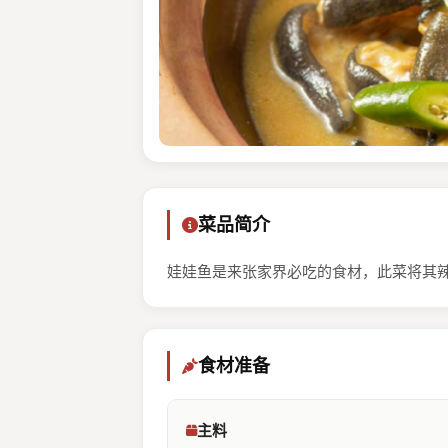
菜品简介
娃娃鱼是来张家界必吃的食材，此菜将其
食材准备
主料