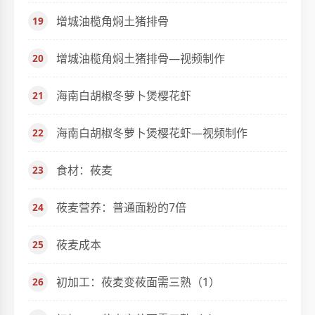
增城油榄角焖土猪排骨
增城油榄角焖土猪排骨—视频制作
海南白胡椒冬萝卜煲樱花虾
海南白胡椒冬萝卜煲樱花虾—视频制作
食材：莜麦
莜麦营养：普通面粉的7倍
莜麦成本
初加工：莜麦变莜面需三熟（1）