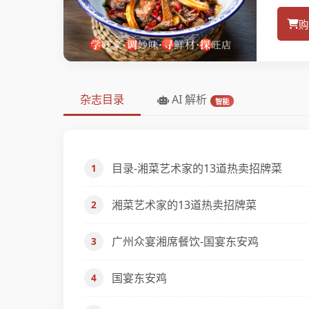
购
杂志目录
AI 解析
智能
目录-湘菜艺术家的13道热卖招牌菜
湘菜艺术家的13道热卖招牌菜
广州众宴湘席餐饮-国宴东安鸡
国宴东安鸡