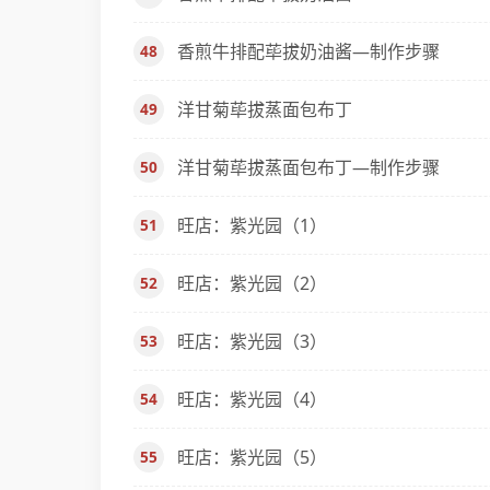
香煎牛排配荜拔奶油酱—制作步骤
洋甘菊荜拔蒸面包布丁
洋甘菊荜拔蒸面包布丁—制作步骤
旺店：紫光园（1）
旺店：紫光园（2）
旺店：紫光园（3）
旺店：紫光园（4）
旺店：紫光园（5）