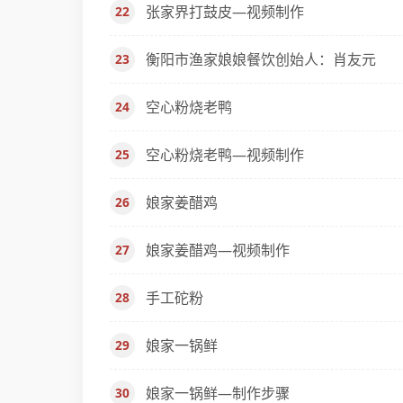
张家界打鼓皮—视频制作
衡阳市渔家娘娘餐饮创始人：肖友元
空心粉烧老鸭
空心粉烧老鸭—视频制作
娘家姜醋鸡
娘家姜醋鸡—视频制作
手工砣粉
娘家一锅鲜
娘家一锅鲜—制作步骤