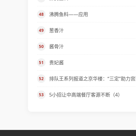
沸腾鱼料——应用
葱香汁
酱骨汁
贵妃酱
排队王系列报道之京华楼：“三定”助力
5小招让中高端餐厅客源不断（4）