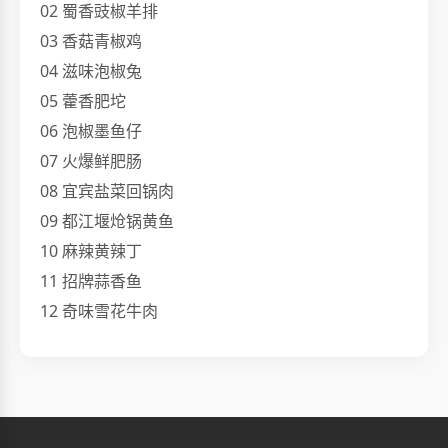
02 蜀香豉椒羊排
03 香菇青椒鸡
04 滋味泡椒兔
05 藿香肥坨
06 泡椒墨鱼仔
07 火爆鲜肥肠
08 宜宾盐菜回锅肉
09 都江堰炝锅黄鱼
10 麻辣黄辣丁
11 招牌蒜香鱼
12 奇味雪花牛肉